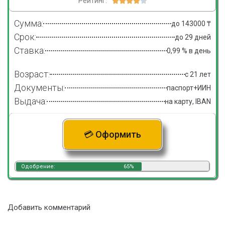
Рейтинг:





Сумма:
до 143000 ₸
Срок:
до 29 дней
Ставка:
0,99 % в день
Возраст:
с 21 лет
Документы:
паспорт+ИИН
Выдача:
на карту, IBAN
💳 Оформить
Одобрение:
65%
Добавить комментарий