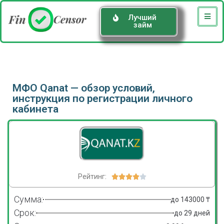
Лучший
займ
МФО Qanat — обзор условий,
инструкция по регистрации личного
кабинета
Рейтинг:





Сумма:
до 143000 ₸
Срок:
до 29 дней