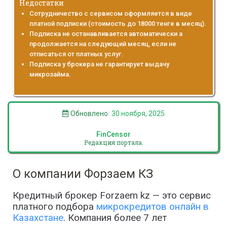
Недостатки
Сотрудничество с сервисом оформляется в виде
платной подписки (стоимость до 18000 тенге в месяц).
Подписка не останавливается автоматически а
продолжается на следующий месяц, если не
отписаться от платных услуг.
Подписка у брокера не гарантирует выдачу
микрозайма.
Обновлено:
30 ноября, 2025
FinCensor
Редакция портала.
О компании Форзаем КЗ
Кредитный брокер Forzaem kz — это сервис
платного подбора
микрокредитов онлайн в
Казахстане
. Компания более 7 лет