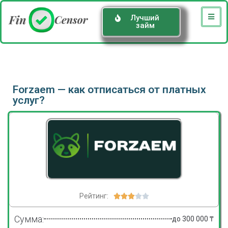
Лучший
займ
Forzaem — как отписаться от платных
услуг?
Рейтинг:





Сумма:
до 300 000 ₸