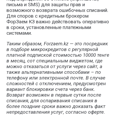
письма и SMS) для защиты прав и
возможного возврата ошибочных списаний.
Для споров с кредитным брокером
ФорЗаем КЗ важно действовать оперативно
в сроки, установленные платежными
системами.​
Таким образом, Forzaem.kz — это посредник
в подборе микрокредитов с регулярной
платной подпиской
стоимостью 10000 тенге
в месяц, с
от специальным
виджетом, где
можно отказаться от услуги через сайт,
а
также альтернативными способами – по
телефон
у или
электронной почт
е. В случае
сложностей с отключением
, предусмотрен
вариант блокировки счета через банк.
Возврат возможен в первые сутки после
списания, для оспаривания списания в
более поздние сроки важно доказать факт
непредоставления услуг, согласно оферте
.