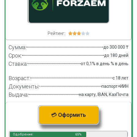
Рейтинг:





Сумма:
до 300 000 ₸
Срок:
до 180 дней
Ставка:
от 0,1% в день % в день
Возраст:
с 18 лет
Документы:
паспорт+ИИН
Выдача:
на карту, IBAN, КазПочта
💳 Оформить
Одобрение:
65%