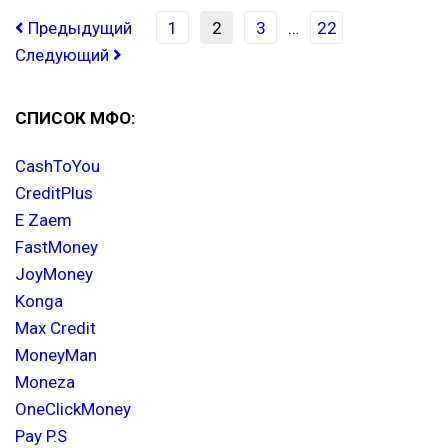
Предыдущий
1
2
3
…
22
Следующий
СПИСОК МФО:
CashToYou
CreditPlus
E Zaem
FastMoney
JoyMoney
Konga
Max Credit
MoneyMan
Moneza
OneClickMoney
Pay P.S