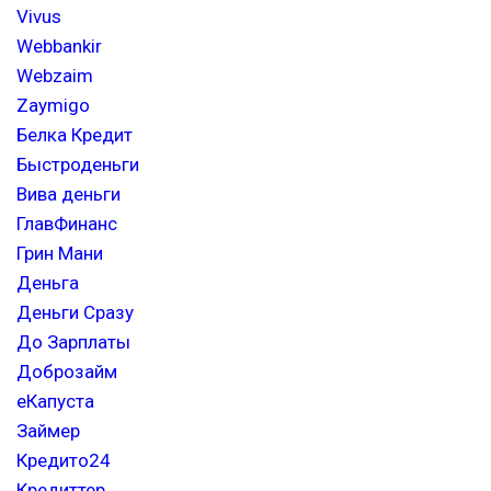
Vivus
Webbankir
Webzaim
Zaymigo
Белка Кредит
Быстроденьги
Вива деньги
ГлавФинанс
Грин Мани
Деньга
Деньги Сразу
До Зарплаты
Доброзайм
еКапуста
Займер
Кредито24
Кредиттер