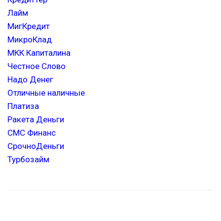
Лайм
МигКредит
МикроКлад
МКК Капиталина
Честное Слово
Надо Денег
Отличные наличные
Платиза
Ракета Деньги
СМС Финанс
СрочноДеньги
Турбозайм